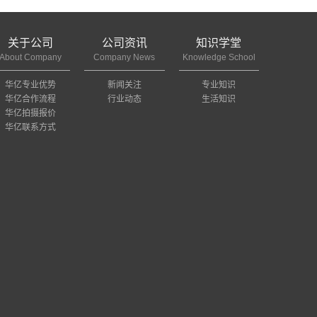
关于公司
公司资讯
知识学堂
About Company
Company News
Knowledge School
华亿专业优势
新闻关注
专业知识
华亿合作流程
行业动态
生活知识
华亿拍摄报价
华亿联系方式