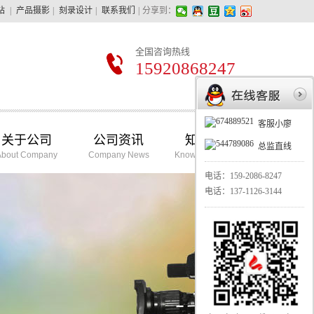
站
|
产品摄影
|
刻录设计
|
联系我们
|
分享到：
全国咨询热线
15920868247
客服小廖
关于公司
公司资讯
知识学堂
总监直线
About Company
Company News
Knowledge School
电话：
159-2086-8247
电话：
137-1126-3144
华亿摄影最擅长的：