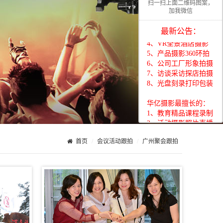
扫一扫上面二维码图案，
1、教育精品课程录制
加我微信
2、活动摄影照片直播
3、展会移动视频直播
最新公告：
4、VR全景酒店摄影
5、产品摄影360环拍
6、公司工厂形象拍摄
7、访谈采访探店拍摄
8、光盘刻录打印包装
华亿摄影最擅长的：
1、教育精品课程录制
2、活动摄影照片直播
3、展会移动视频直播
4、VR全景酒店摄影
首页
会议活动跟拍
广州聚会跟拍
5、产品摄影360环拍
6、公司工厂形象拍摄
7、访谈采访探店拍摄
8、光盘刻录打印包装
华亿摄影最擅长的：
1、教育精品课程录制
2、活动摄影照片直播