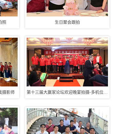
3、展会移动视频直播
4、VR全景酒店摄影
5、产品摄影360环拍
6、公司工厂形象拍摄
拍照
生日聚会跟拍
7、访谈采访探店拍摄
8、光盘刻录打印包装
华亿摄影最擅长的：
1、教育精品课程录制
2、活动摄影照片直播
3、展会移动视频直播
4、VR全景酒店摄影
5、产品摄影360环拍
6、公司工厂形象拍摄
7、访谈采访探店拍摄
8、光盘刻录打印包装
找摄影师
第十三届大赢家论坛欢迎晚宴拍摄-多机位拍...