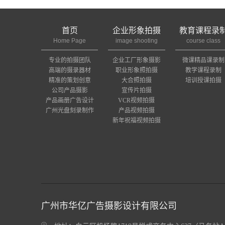
首页
企业形象拍摄
教育课程录
Home Page
image shooting
course class
专业的拍摄团队
企业工厂形象摄影
微课精品课录制
高端的摄录器材
职业形象照拍摄
教学课程录制
精准的策划创意
大合照拍摄
培训授课拍摄
公司产品摄影
宣传片拍摄
产品画册广告设计
VCR视频拍摄
广州光盘刻录制作
产品视频拍摄
新年祝福视频拍摄
广州市华亿广告摄影设计有限公司