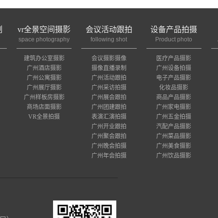
制
vr全景空间摄影
会议活动跟拍
设备产品拍摄
space photography
following shot
Product photo
建筑办公室摄影
会议摄影摄像
医疗产品摄影
广州酒店摄影
摄像直播录制
广州设备拍摄
广州公寓摄影
广州活动跟拍
电子产品摄影
广州展厅摄影
广州采访拍摄
化妆品摄影
广州样板房摄影
广州展会跟拍
商品产品摄影
商场店面摄影
广州团建跟拍
广州家电摄影
VR全景拍摄
表演汇演拍摄
广州五金拍摄
广州开业跟拍
汽配产品摄影
广州聚会跟拍
广州菜品摄影
广州晚会拍摄
广州美食摄影
广州年会拍摄
广州饮品摄影