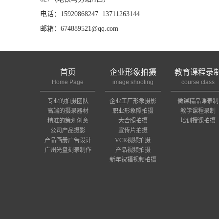
电话：15920868247 13711263144
邮箱：674889521@qq.com
首页
企业形象拍摄
教育课程录
Home Page
image shooting
course class
专业的拍摄团队
企业工厂形象摄影
微课精品课录制
高端的摄录器材
职业形象照拍摄
教学课程录制
精准的策划创意
大合照拍摄
培训授课拍摄
公司产品摄影
宣传片拍摄
产品画册广告设计
VCR视频拍摄
广州光盘刻录制作
产品视频拍摄
新年祝福视频拍摄