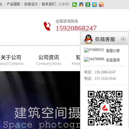
站
|
产品摄影
|
刻录设计
|
联系我们
|
分享到：
全国咨询热线
15920868247
客服小廖
关于公司
公司资讯
知识学堂
总监直线
About Company
Company News
Knowledge School
电话：
159-2086-8247
华亿摄影最擅长的：
电话：
137-1126-3144
1、教育精品课程录制
2、活动摄影照片直播
3、展会移动视频直播
4、VR全景酒店摄影
5、产品摄影360环拍
6、公司工厂形象拍摄
7、访谈采访探店拍摄
8、光盘刻录打印包装