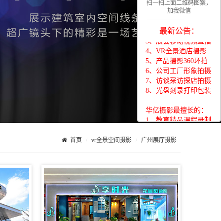
扫一扫上面二维码图案，
华亿摄影最擅长的：
加我微信
1、教育精品课程录制
2、活动摄影照片直播
最新公告：
3、展会移动视频直播
4、VR全景酒店摄影
5、产品摄影360环拍
6、公司工厂形象拍摄
7、访谈采访探店拍摄
8、光盘刻录打印包装
华亿摄影最擅长的：
1、教育精品课程录制
2、活动摄影照片直播
3、展会移动视频直播
首页
vr全景空间摄影
广州展厅摄影
4、VR全景酒店摄影
5、产品摄影360环拍
6、公司工厂形象拍摄
7、访谈采访探店拍摄
8、光盘刻录打印包装
华亿摄影最擅长的：
1、教育精品课程录制