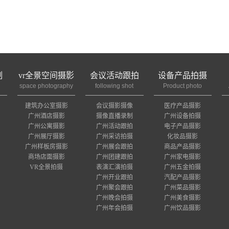
制
vr全景空间摄影
会议活动跟拍
设备产品拍摄
space photography
following shot
Product photo
建筑办公室摄影
会议摄影摄像
医疗产品摄影
广州酒店摄影
摄像直播录制
广州设备拍摄
广州公寓摄影
广州活动跟拍
电子产品摄影
广州展厅摄影
广州采访拍摄
化妆品摄影
广州样板房摄影
广州展会跟拍
商品产品摄影
商场店面摄影
广州团建跟拍
广州家电摄影
VR全景拍摄
表演汇演拍摄
广州五金拍摄
广州开业跟拍
汽配产品摄影
广州聚会跟拍
广州菜品摄影
广州晚会拍摄
广州美食摄影
广州年会拍摄
广州饮品摄影