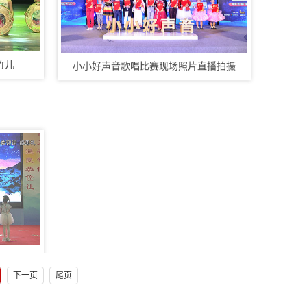
竹儿
小小好声音歌唱比赛现场照片直播拍摄
善光学堂毕业汇演拍摄-毕业汇演录像,毕业...
下一页
尾页