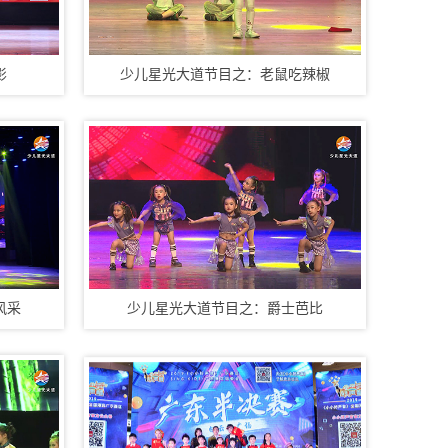
3、展会移动视频直播
4、VR全景酒店摄影
5、产品摄影360环拍
6、公司工厂形象拍摄
影
少儿星光大道节目之：老鼠吃辣椒
7、访谈采访探店拍摄
8、光盘刻录打印包装
华亿摄影最擅长的：
1、教育精品课程录制
2、活动摄影照片直播
3、展会移动视频直播
4、VR全景酒店摄影
5、产品摄影360环拍
6、公司工厂形象拍摄
7、访谈采访探店拍摄
8、光盘刻录打印包装
风采
少儿星光大道节目之：爵士芭比