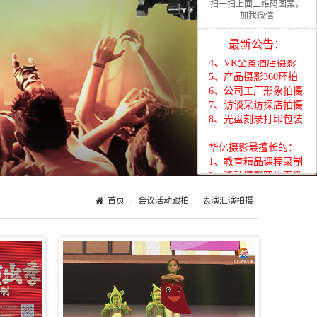
扫一扫上面二维码图案，
1、教育精品课程录制
加我微信
2、活动摄影照片直播
3、展会移动视频直播
最新公告：
4、VR全景酒店摄影
5、产品摄影360环拍
6、公司工厂形象拍摄
7、访谈采访探店拍摄
8、光盘刻录打印包装
华亿摄影最擅长的：
1、教育精品课程录制
2、活动摄影照片直播
3、展会移动视频直播
4、VR全景酒店摄影
首页
会议活动跟拍
表演汇演拍摄
5、产品摄影360环拍
6、公司工厂形象拍摄
7、访谈采访探店拍摄
8、光盘刻录打印包装
华亿摄影最擅长的：
1、教育精品课程录制
2、活动摄影照片直播