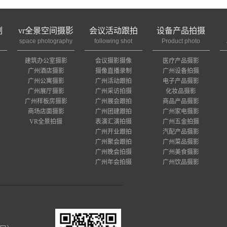
制
vr全景空间摄影
会议活动跟拍
设备产品拍摄
space photography
following shot
Product photo
建筑办公室摄影
会议摄影摄像
医疗产品摄影
广州酒店摄影
摄像直播录制
广州设备拍摄
广州公寓摄影
广州活动跟拍
电子产品摄影
广州展厅摄影
广州采访拍摄
化妆品摄影
广州样板房摄影
广州展会跟拍
商品产品摄影
商场店面摄影
广州团建跟拍
广州家电摄影
VR全景拍摄
表演汇演拍摄
广州五金拍摄
广州开业跟拍
汽配产品摄影
广州聚会跟拍
广州菜品摄影
广州晚会拍摄
广州美食摄影
广州年会拍摄
广州饮品摄影