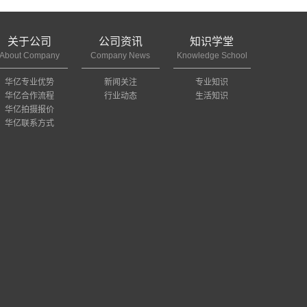
关于公司
公司资讯
知识学堂
About Company
Company News
Knowledge School
华亿专业优势
新闻关注
专业知识
华亿合作流程
行业动态
生活知识
华亿拍摄报价
华亿联系方式