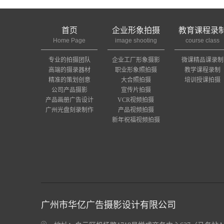
首页
企业形象拍摄
教育课程录
Home Page
image shooting
course class
专业的拍摄团队
企业工厂形象摄影
微课精品课录制
高端的摄录器材
职业形象照拍摄
教学课程录制
精准的策划创意
大合照拍摄
培训授课拍摄
公司产品摄影
宣传片拍摄
产品画册广告设计
VCR视频拍摄
广州光盘刻录制作
产品视频拍摄
新年祝福视频拍摄
广州市华亿广告摄影设计有限公司