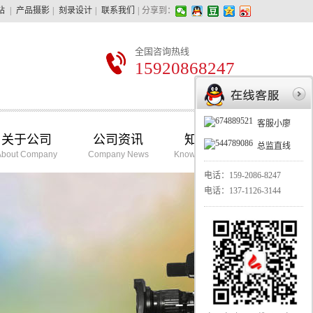
站
|
产品摄影
|
刻录设计
|
联系我们
|
分享到：
全国咨询热线
15920868247
客服小廖
关于公司
公司资讯
知识学堂
总监直线
About Company
Company News
Knowledge School
电话：
159-2086-8247
电话：
137-1126-3144
华亿摄影最擅长的：