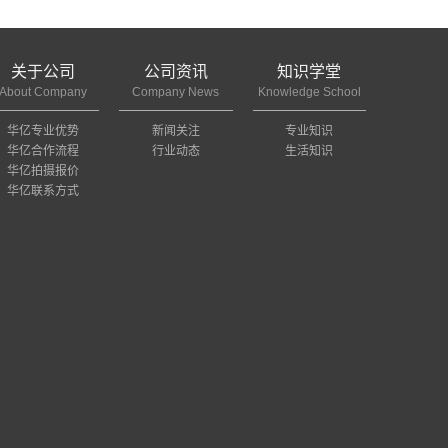
关于公司
公司资讯
知识学堂
About Company
Company News
Knowledge School
华亿专业优势
新闻关注
专业知识
华亿合作流程
行业动态
生活知识
华亿拍摄报价
华亿联系方式