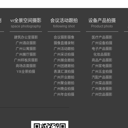
制
vr全景空间摄影
会议活动跟拍
设备产品拍摄
space photography
following shot
Product photo
建筑办公室摄影
会议摄影摄像
医疗产品摄影
广州酒店摄影
摄像直播录制
广州设备拍摄
广州公寓摄影
广州活动跟拍
电子产品摄影
广州展厅摄影
广州采访拍摄
化妆品摄影
广州样板房摄影
广州展会跟拍
商品产品摄影
商场店面摄影
广州团建跟拍
广州家电摄影
VR全景拍摄
表演汇演拍摄
广州五金拍摄
广州开业跟拍
汽配产品摄影
广州聚会跟拍
广州菜品摄影
广州晚会拍摄
广州美食摄影
广州年会拍摄
广州饮品摄影