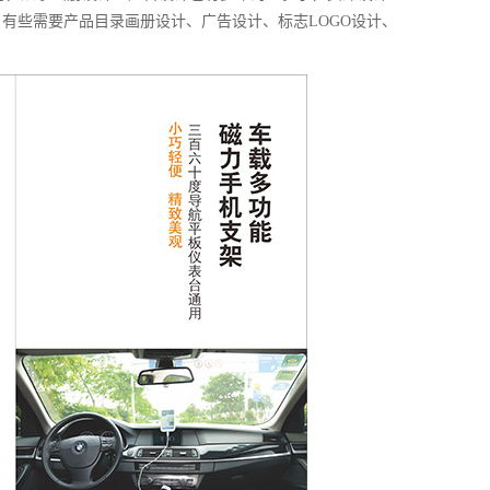
5、产品摄影360环拍
有些需要产品目录画册设计、广告设计、标志LOGO设计、
6、公司工厂形象拍摄
7、访谈采访探店拍摄
8、光盘刻录打印包装
华亿摄影最擅长的：
1、教育精品课程录制
2、活动摄影照片直播
3、展会移动视频直播
4、VR全景酒店摄影
5、产品摄影360环拍
6、公司工厂形象拍摄
7、访谈采访探店拍摄
8、光盘刻录打印包装