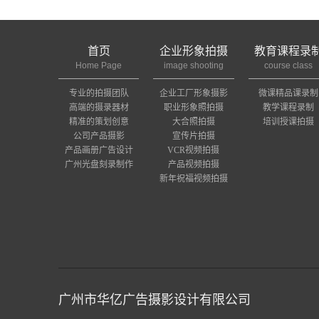
首页
企业形象拍摄
教育课程录
Home Page
image shooting
course class
专业的拍摄团队
企业工厂形象摄影
微课精品课录制
高端的摄录器材
职业形象照拍摄
教学课程录制
精准的策划创意
大合照拍摄
培训授课拍摄
公司产品摄影
宣传片拍摄
产品画册广告设计
VCR视频拍摄
广州光盘刻录制作
产品视频拍摄
新年祝福视频拍摄
广州市华亿广告摄影设计有限公司