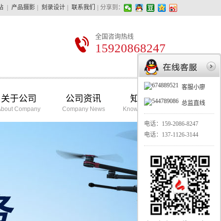
站
|
产品摄影
|
刻录设计
|
联系我们
|
分享到：
全国咨询热线
15920868247
客服小廖
关于公司
公司资讯
知识学堂
总监直线
About Company
Company News
Knowledge School
电话：
159-2086-8247
电话：
137-1126-3144
华亿摄影最擅长的：
1、教育精品课程录制