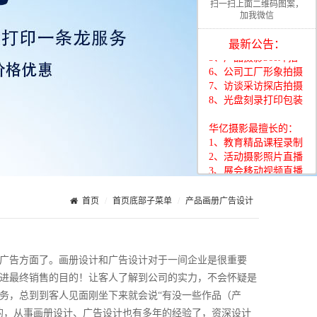
2、活动摄影照片直播
扫一扫上面二维码图案，
3、展会移动视频直播
加我微信
4、VR全景酒店摄影
最新公告：
5、产品摄影360环拍
6、公司工厂形象拍摄
7、访谈采访探店拍摄
8、光盘刻录打印包装
华亿摄影最擅长的：
1、教育精品课程录制
2、活动摄影照片直播
3、展会移动视频直播
4、VR全景酒店摄影
5、产品摄影360环拍
6、公司工厂形象拍摄
首页
首页底部子菜单
产品画册广告设计
7、访谈采访探店拍摄
8、光盘刻录打印包装
华亿摄影最擅长的：
广告方面了。画册设计和广告设计对于一间企业是很重要
1、教育精品课程录制
进最终销售的目的！让客人了解到公司的实力，不会怀疑是
2、活动摄影照片直播
务，总到到客人见面刚坐下来就会说“有没一些作品（产
3、展会移动视频直播
的，从事画册设计、广告设计也有多年的经验了，资深设计
4、VR全景酒店摄影