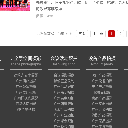
舞狮贺年、脖子扎钢筋、歌手爬上音箱顶上唱歌、男人
的效果都非常搏！
阅读：
458
共24条数据，当前
1
/4页
首页
上一页
1
2
制
vr全景空间摄影
会议活动跟拍
设备产品拍摄
space photography
following shot
Product photo
建筑办公室摄影
会议摄影摄像
医疗产品摄影
广州酒店摄影
摄像直播录制
广州设备拍摄
广州公寓摄影
广州活动跟拍
电子产品摄影
广州展厅摄影
广州采访拍摄
化妆品摄影
广州样板房摄影
广州展会跟拍
商品产品摄影
商场店面摄影
广州团建跟拍
广州家电摄影
VR全景拍摄
表演汇演拍摄
广州五金拍摄
广州开业跟拍
汽配产品摄影
广州聚会跟拍
广州菜品摄影
广州晚会拍摄
广州美食摄影