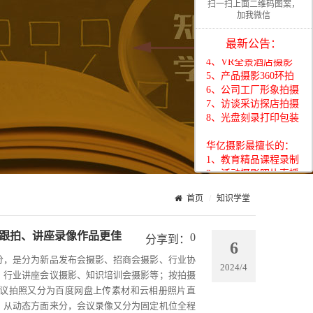
扫一扫上面二维码图案，
1、教育精品课程录制
加我微信
2、活动摄影照片直播
3、展会移动视频直播
最新公告：
4、VR全景酒店摄影
5、产品摄影360环拍
6、公司工厂形象拍摄
7、访谈采访探店拍摄
8、光盘刻录打印包装
华亿摄影最擅长的：
1、教育精品课程录制
2、活动摄影照片直播
3、展会移动视频直播
4、VR全景酒店摄影
首页
知识学堂
5、产品摄影360环拍
6、公司工厂形象拍摄
跟拍、讲座录像作品更佳
7、访谈采访探店拍摄
0
分享到：
6
8、光盘刻录打印包装
分，是分为新品发布会摄影、招商会摄影、行业协
2024/4
、行业讲座会议摄影、知识培训会摄影等；按拍摄
华亿摄影最擅长的：
议拍照又分为百度网盘上传素材和云相册照片直
1、教育精品课程录制
；从动态方面来分，会议录像又分为固定机位全程
2、活动摄影照片直播