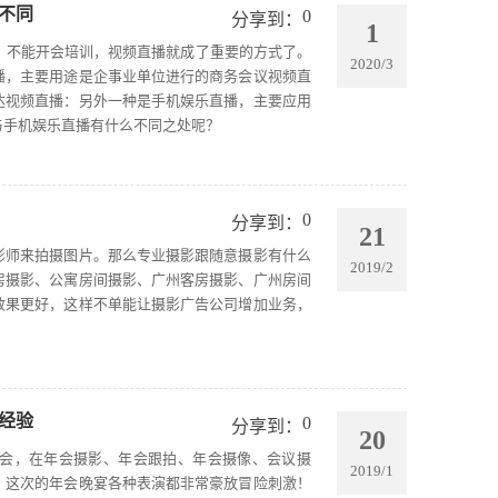
不同
0
分享到：
1
门，不能开会培训，视频直播就成了重要的方式了。
2020/3
播，主要用途是企事业单位进行的商务会议视频直
达视频直播：另外一种是手机娱乐直播，主要应用
与手机娱乐直播有什么不同之处呢？
0
分享到：
21
影师来拍摄图片。那么专业摄影跟随意摄影有什么
2019/2
房摄影、公寓房间摄影、广州客房摄影、广州房间
效果更好，这样不单能让摄影广告公司增加业务，
经验
0
分享到：
20
会，在年会摄影、年会跟拍、年会摄像、会议摄
2019/1
！这次的年会晚宴各种表演都非常豪放冒险刺激！