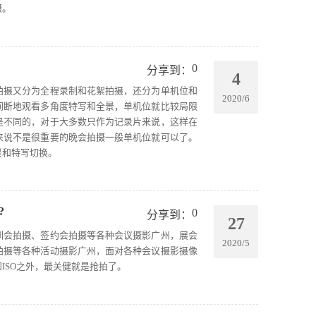
3、展会移动视频直播
摄。
4、VR全景酒店摄影
5、产品摄影360环拍
6、公司工厂形象拍摄
7、访谈采访探店拍摄
0
分享到：
4
8、光盘刻录打印包装
拍摄又分为全程录制和花絮拍摄，还分为单机位和
2020/6
华亿摄影最擅长的：
间断地观看多角度特写和全景，单机位就比较局限
1、教育精品课程录制
是不同的，对于大多数只作为记录片来说，这样在
2、活动摄影照片直播
来说不是很重要的晚会拍摄一般单机位就可以了。
3、展会移动视频直播
景和特写切换。
4、VR全景酒店摄影
5、产品摄影360环拍
6、公司工厂形象拍摄
7、访谈采访探店拍摄
?
0
分享到：
8、光盘刻录打印包装
27
训会拍摄、签约会拍摄等各种会议摄影广州，展会
2020/5
拍摄等各种活动摄影广州，面对各种会议摄影摄像
ISO之外，最关健就是抢拍了。