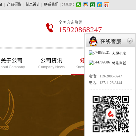
站
|
产品摄影
|
刻录设计
|
联系我们
|
分享到：
全国咨询热线
15920868247
客服小廖
关于公司
公司资讯
知识学堂
总监直线
About Company
Company News
Knowledge School
电话：
159-2086-8247
电话：
137-1126-3144
华亿摄影最擅长的：