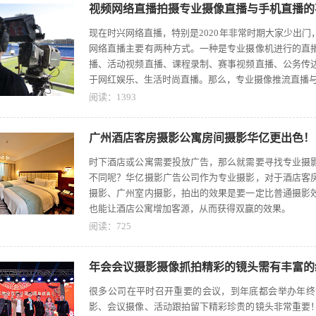
视频网络直播拍摄专业摄像直播与手机直播的
现在时兴网络直播，特别是2020年非常时期大家少出
网络直播主要有两种方式。一种是专业摄像机进行的直
播、活动视频直播、课程录制、赛事视频直播、公务传
于网红娱乐、生活时尚直播。那么，专业摄像推流直播
阅读：
1393
广州酒店客房摄影公寓房间摄影华亿更出色！
时下酒店或公寓需要投放广告，那么就需要寻找专业摄
不同呢？华亿摄影广告公司作为专业摄影，对于酒店客
摄影、广州室内摄影，拍出的效果是要一定比普通摄影
也能让酒店公寓增加客源，从而获得双赢的效果。
阅读：
725
年会会议摄影摄像抓拍精彩的镜头需有丰富的
很多公司在平时召开重要的会议，到年底都会举办年终
影、会议摄像、活动跟拍留下精彩珍贵的镜头非常重要