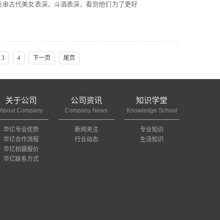
反串古代美女表演、斗酒表演，看到他们为了更好
3
4
下一页
尾页
关于公司
公司资讯
知识学堂
About Company
Company News
Knowledge School
华亿专业优势
新闻关注
专业知识
华亿合作流程
行业动态
生活知识
华亿拍摄报价
华亿联系方式