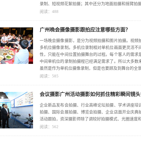
录制、短视频花絮拍摄；其中还分为地面拍摄和摇臂拍
阅读：
488
广州晚会摄像摄影跟拍应注意哪些方面？
一场晚会摄像摄影，是分为视频拍摄和图片拍摄。视频
多机位摄像录制。多机位录制相对单机位画面更灵活不
性，只能在中间位置拍摄舞台的过程。每个客人的需求
中间单机位的录制拍摄程已经满足需求了。所以大多数
虽然是作为单机位摄像录制，但是也要顾及到舞台的全
阅读：
585
会议摄影广州活动摄影如何抓住精彩瞬间镜头
企业新品发布会拍摄、行业高峰论坛拍摄、学术讲座培
拍摄、国际会展拍摄、博览会拍摄、企业店面开业庆典
活动跟拍，资深摄影师除了调较好拍摄模式、光圈速度和
阅读：
562