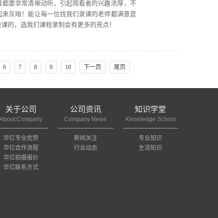
音都要非常清晰动听，引起观看者的兴趣浓厚，不
起来灰暗！能让每一位找我们录课的老师都满意是
录课的，选我们课程录制会有更多的亮点！
6
7
8
9
10
下一页
尾页
关于公司
公司资讯
知识学堂
About Company
Company News
Knowledge School
华亿专业优势
新闻关注
专业知识
华亿合作流程
行业动态
生活知识
华亿拍摄报价
华亿联系方式