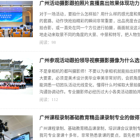
广州活动摄影跟拍照片直播直出效果体现功力
对于一场活动，要拍什么怎样拍？用什么样的感光度和
的套路，动作快抢拍精彩的瞬间非常重要，出品亮度合
拍合影，或一直处在同一个方位进行拍摄，画面就没这
地走动来取景不同的角度的大景、中景和特写，把人物
阅读：
98
广州参观活动跟拍领导视察摄影摄像为什么选
不是拿相机的都叫摄影师！不要以为拿相机就能拍出好
大要素，必须是美术设计类毕业审美非常好的，会抓角
能洞悉一切团队活动光线变化，懂得什么时候取大景拍
沟通协调动作。专业摄影师必经历过大小各类活动跟拍
阅读：
112
广州课程录制基础教育精品课录制专业的做得
广州课程录制、基础教育精品课录制，培训课会议录制
我司专业录课十多年，非常熟悉录课的要点，首先老师