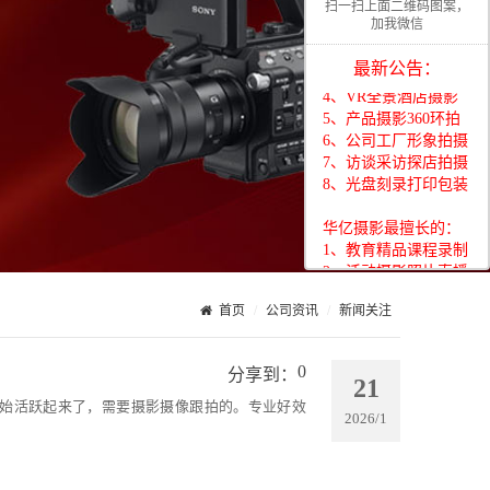
扫一扫上面二维码图案，
1、教育精品课程录制
加我微信
2、活动摄影照片直播
3、展会移动视频直播
最新公告：
4、VR全景酒店摄影
5、产品摄影360环拍
6、公司工厂形象拍摄
7、访谈采访探店拍摄
8、光盘刻录打印包装
华亿摄影最擅长的：
1、教育精品课程录制
2、活动摄影照片直播
3、展会移动视频直播
4、VR全景酒店摄影
首页
公司资讯
新闻关注
5、产品摄影360环拍
6、公司工厂形象拍摄
7、访谈采访探店拍摄
0
分享到：
21
8、光盘刻录打印包装
始活跃起来了，需要摄影摄像跟拍的。专业好效
2026/1
华亿摄影最擅长的：
1、教育精品课程录制
2、活动摄影照片直播