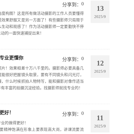
0
分享到：
13
角度构图？这是所有做活动摄影的工作人员要懂得
2025/9
适效果舒服又是另一方面了！有些摄影师只局限于
么生动和观感了！作为活动摄影师一定要勤快不停
生动的一面快速捕捉出来！
专业更懂你
0
分享到：
12
照片！效果相差十万八千里的。摄影师必要具备几
2025/9
度能很好把握镜头取景，要有不同镜头和闪光灯，
摄，什么时候抓拍人物特写，能和摄影对像作适当
并有丰富的拍摄沉淀经验。找摄影师就找专业的！
更好！
0
分享到：
11
专业的做得更好！
2025/9
要精神饱满在形象上要表现高大尚，讲课流要流