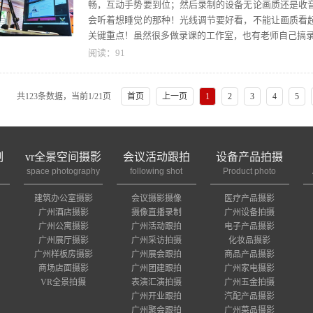
畅，互动手势要到位；然后录制的设备无论画质还是收
会听着想睡觉的那种！光线调节要好看，不能让画质看
关键重点！虽然很多做录课的工作室，也有老师自己搞
阅读：
91
共123条数据，当前
1
/21页
首页
上一页
1
2
3
4
5
制
vr全景空间摄影
会议活动跟拍
设备产品拍摄
space photography
following shot
Product photo
建筑办公室摄影
会议摄影摄像
医疗产品摄影
广州酒店摄影
摄像直播录制
广州设备拍摄
广州公寓摄影
广州活动跟拍
电子产品摄影
广州展厅摄影
广州采访拍摄
化妆品摄影
广州样板房摄影
广州展会跟拍
商品产品摄影
商场店面摄影
广州团建跟拍
广州家电摄影
VR全景拍摄
表演汇演拍摄
广州五金拍摄
广州开业跟拍
汽配产品摄影
广州聚会跟拍
广州菜品摄影