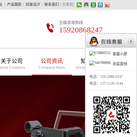
站
|
产品摄影
|
刻录设计
|
联系我们
|
分享到：
全国咨询热线
15920868247
客服小廖
关于公司
公司资讯
知识学堂
总监直线
About Company
Company News
Knowledge School
电话：
159-2086-8247
电话：
137-1126-3144
华亿摄影最擅长的：