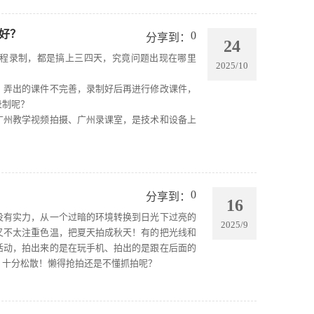
3、展会移动视频直播
4、VR全景酒店摄影
5、产品摄影360环拍
好？
0
分享到：
24
6、公司工厂形象拍摄
程录制，都是搞上三四天，究竟问题出现在哪里
7、访谈采访探店拍摄
2025/10
8、光盘刻录打印包装
，弄出的课件不完善，录制好后再进行修改课件，
华亿摄影最擅长的：
录制呢？
1、教育精品课程录制
广州教学视频拍摄、广州录课室，是技术和设备上
2、活动摄影照片直播
3、展会移动视频直播
4、VR全景酒店摄影
5、产品摄影360环拍
6、公司工厂形象拍摄
0
分享到：
7、访谈采访探店拍摄
16
8、光盘刻录打印包装
没有实力，从一个过暗的环境转换到日光下过亮的
2025/9
又不太注重色温，把夏天拍成秋天！有的把光线和
活动，拍出来的是在玩手机、拍出的是跟在后面的
，十分松散！懒得抢拍还是不懂抓拍呢？